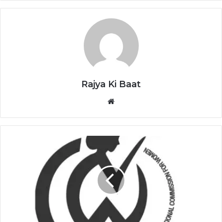
Rajya Ki Baat
Website