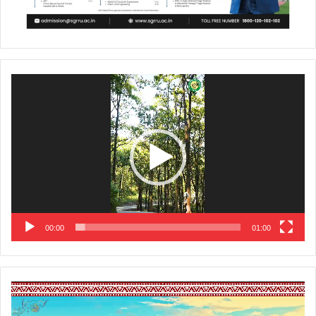
Video
Player
00:00
01:00
Video
Player