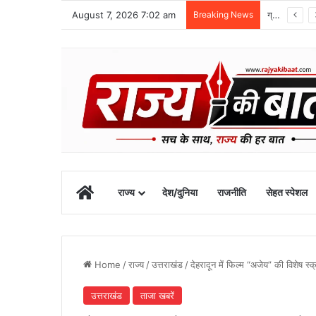
August 7, 2026 7:02 am
Breaking News
ग्राफिक एरा को बड़ी सफलता, एनएमसी ने 250 एमबीबीएस सीटों को दी मंजूरी
Home
राज्य
देश/दुनिया
राजनीति
सेहत स्पेशल
Home
/
राज्य
/
उत्तराखंड
/
देहरादून में फिल्म “अजेय” की विशेष स्क्
उत्तराखंड
ताजा खबरें