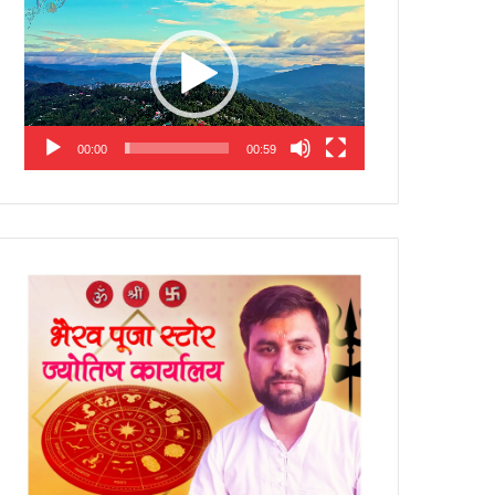
Player
00:00
00:59