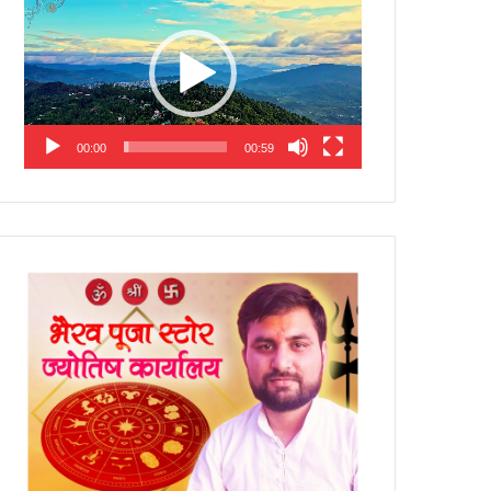
Player
00:00
00:59