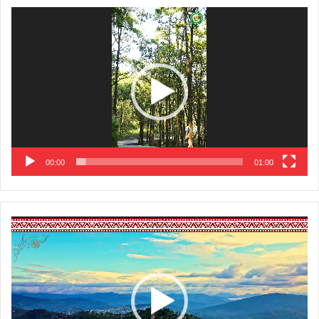
Video
Player
00:00
01:00
Video
Player