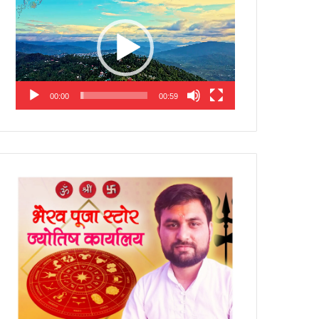
Player
00:00
00:59