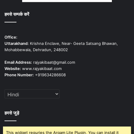
हमसे सम्पर्क करें
Office:
Uttarakhand:
Krishna Enclave, Near- Geeta Satsang Bhawan,
Mohabbewala, Dehradun, 248002
Email Address:
rajyakibaat@gmail.com
Website:
www.rajyakibaat.com
Phone Number:
+919634286608
हमसे जुड़े
This widget requries the Arqam Lite Plugin, You can install it