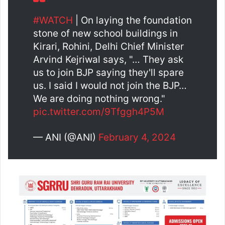
#WATCH
| On laying the foundation
stone of new school buildings in
Kirari, Rohini, Delhi Chief Minister
Arvind Kejriwal says, "… They ask
us to join BJP saying they'll spare
us. I said I would not join the BJP…
We are doing nothing wrong."
pic.twitter.com/9Tfggh4P5M
— ANI (@ANI)
February 4, 2024