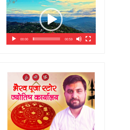
Player
00:00
00:59