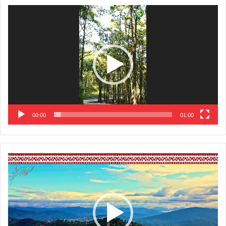
Video
Player
00:00
01:00
Video
Player