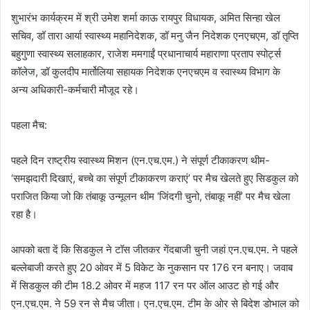
शुभारंभ कार्यक्रम में श्री उमेश शर्मा काऊ रायपुर विधायक, अमित सिन्हा खेल
सचिव, डॉ तारा आर्या स्वास्थ्य महानिदेशक, डॉ मनु जैन निदेशक एनएचएम, डॉ तृप्ति
बहुगुणा स्वास्थ्य सलाहकार, राजेश ममगाईं प्रधानाचार्य महाराणा प्रताप स्पोर्ट्स
कॉलेज, डॉ कुलदीप मार्तोलिया सहायक निदेशक एनएचएम व स्वास्थ्य विभाग के
अन्य अधिकारी-कर्मचारी मौजूद रहे।
पहला मैच:
पहले दिन राष्ट्रीय स्वास्थ्य मिशन (एन.एच.एम.) ने संपूर्ण टीकाकरण थीम-
‘समझदारी दिखाएं, बच्चे का संपूर्ण टीकाकरण कराएं’ पर मैच खेलते हुए सिडकुल को
पराजित किया जो कि तंबाकू उन्मूलन थीम ‘जिंदगी चुनो, तंबाकू नहीं’ पर मैच खेला
रहा है।
आपको बता दें कि सिडकुल ने टॉस जीतकर गेंदबाजी चुनी जहां एन.एच.एम. ने पहले
बल्लेबाजी करते हुए 20 ओवर में 5 विकेट के नुकसान पर 176 रन बनाए। जवाब
में सिडकुल की टीम 18.2 ओवर में महज 117 रन पर ऑल आउट हो गई और
एन.एच.एम. ने 59 रन से मैच जीता। एन.एच.एम. टीम के ओर से बिदेश डोभाल को