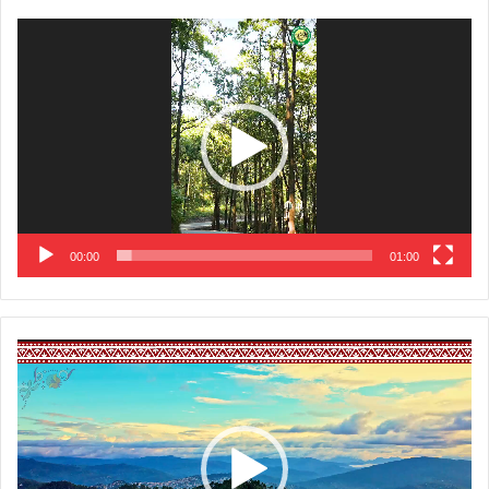
Video
Player
00:00
01:00
Video
Player