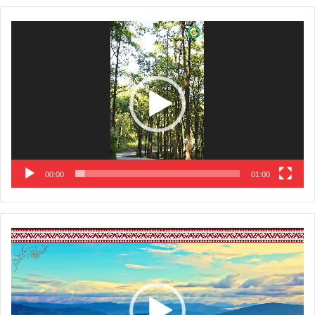
Video
Player
00:00
01:00
Video
Player