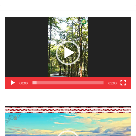
Video
Player
00:00
01:00
Video
Player