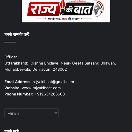
हमसे सम्पर्क करें
Office:
Uttarakhand:
Krishna Enclave, Near- Geeta Satsang Bhawan,
Mohabbewala, Dehradun, 248002
Email Address:
rajyakibaat@gmail.com
Website:
www.rajyakibaat.com
Phone Number:
+919634286608
हमसे जुड़े