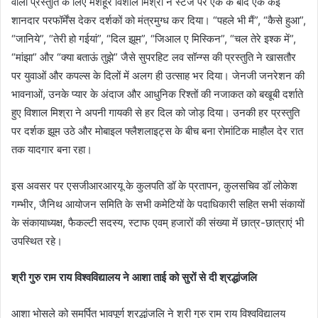
वाली प्रस्तुति के लिए मशहूर विशाल मिश्रा ने स्टेज पर एक के बाद एक कई
शानदार परफॉर्मेंस देकर दर्शकों को मंत्रमुग्ध कर दिया। “पहले भी मैं”, “कैसे हुआ”,
“जानिये”, “तेरी हो गईयां”, “दिल झूम”, “जिआल ए मिस्किन”, “चल तेरे इश्क में”,
“मांझा” और “क्या बताऊं तुझे” जैसे सुपरहिट लव सॉन्ग्स की प्रस्तुति ने खासतौर
पर युवाओं और कपल्स के दिलों में अलग ही उत्साह भर दिया। जेनजी जनरेशन की
भावनाओं, उनके प्यार के अंदाज और आधुनिक रिश्तों की नजाकत को बखूबी दर्शाते
हुए विशाल मिश्रा ने अपनी गायकी से हर दिल को जोड़ दिया। उनकी हर प्रस्तुति
पर दर्शक झूम उठे और मोबाइल फ्लैशलाइट्स के बीच बना रोमांटिक माहौल देर रात
तक यादगार बना रहा।
इस अवसर पर एसजीआरआरयू के कुलपति डॉ के प्रतापन, कुलसचिव डॉ लोकेश
गम्भीर, जैनिथ आयोजन समिति के सभी कमेटियों के पदाधिकारी सहित सभी संकायों
के संकायाध्यक्ष, फैकल्टी सदस्य, स्टाफ एवम् हजारों की संख्या में छात्र-छात्राएं भी
उपस्थित रहे।
श्री गुरु राम राय विश्वविद्यालय ने आशा ताई को सुरों से दी श्रद्धांजलि
आशा भोसले को समर्पित भावपूर्ण श्रद्धांजलि ने श्री गुरु राम राय विश्वविद्यालय