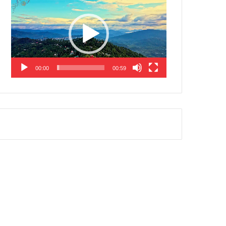
Player
00:00
00:59