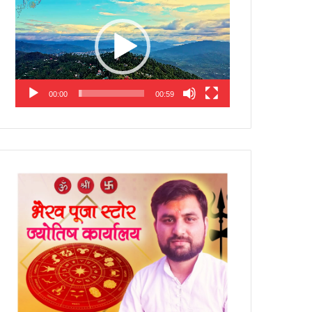
Player
00:00
00:59