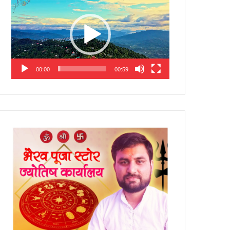
Player
00:00
00:59