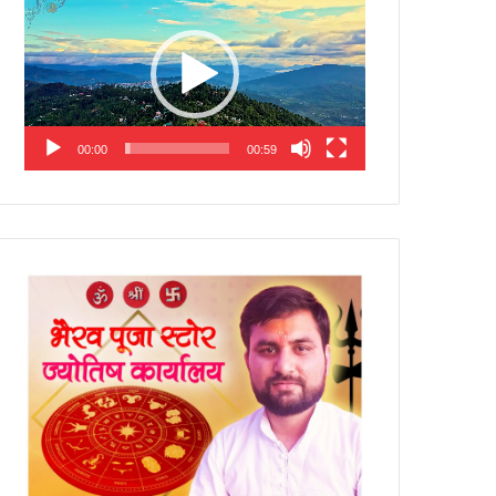
Player
00:00
00:59