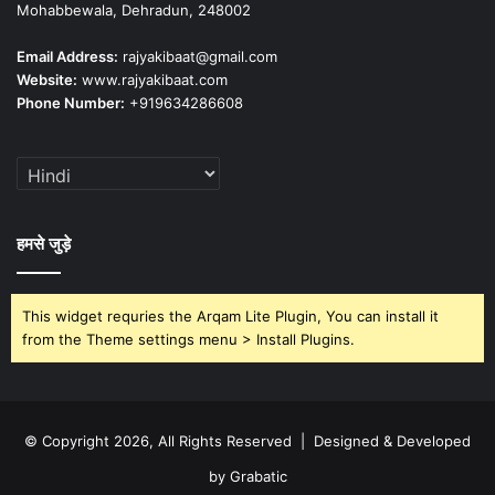
Mohabbewala, Dehradun, 248002
Email Address:
rajyakibaat@gmail.com
Website:
www.rajyakibaat.com
Phone Number:
+919634286608
हमसे जुड़े
This widget requries the Arqam Lite Plugin, You can install it
from the Theme settings menu > Install Plugins.
© Copyright 2026, All Rights Reserved | Designed & Developed
by Grabatic