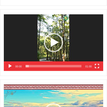
Video
Player
00:00
01:00
Video
Player