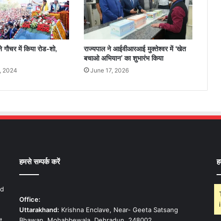
 ने गौचर में किया रोड-शो,
राज्यपाल ने आईवीआरआई मुक्तेश्वर में ‘खेत
बचाओ अभियान’ का शुभारंभ किया
, 2024
June 17, 2026
हमसे सम्पर्क करें
ह
nd
Office:
Uttarakhand:
Krishna Enclave, Near- Geeta Satsang
t
Bhawan, Mohabbewala, Dehradun, 248002