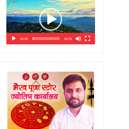
Player
00:00
00:59