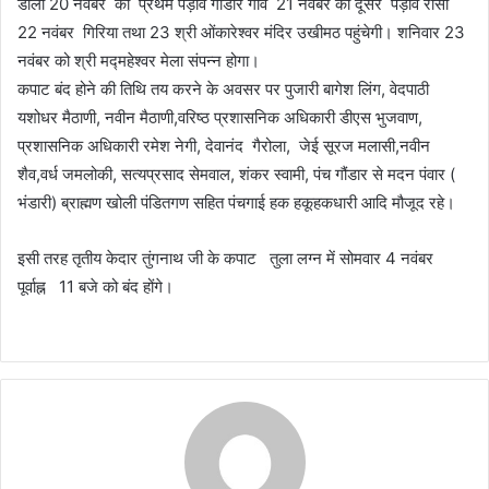
डोली 20 नवंबर को प्रथम पड़ाव गौडार गांव 21 नवंबर को दूसरे पड़ाव रांसी
22 नवंबर गिरिया तथा 23 श्री ओंकारेश्वर मंदिर उखीमठ पहुंचेगी। शनिवार 23
नवंबर को श्री मद्महेश्वर मेला संपन्न होगा।
कपाट बंद होने की तिथि तय करने के अवसर पर पुजारी बागेश लिंग, वेदपाठी
यशोधर मैठाणी, नवीन मैठाणी,वरिष्ठ प्रशासनिक अधिकारी डीएस भुजवाण,
प्रशासनिक अधिकारी रमेश नेगी, देवानंद गैरोला, जेई सूरज मलासी,नवीन
शैव,वर्ध जमलोकी, सत्यप्रसाद सेमवाल, शंकर स्वामी, पंच गौंडार से मदन पंवार (
भंडारी) ब्राह्मण खोली पंडितगण सहित पंचगाई हक हकूहकधारी आदि मौजूद रहे।
इसी तरह तृतीय केदार तुंगनाथ जी के कपाट तुला लग्न में सोमवार 4 नवंबर
पूर्वाह्न 11 बजे को बंद होंगे।