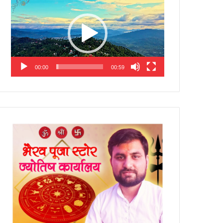
Player
00:00
00:59