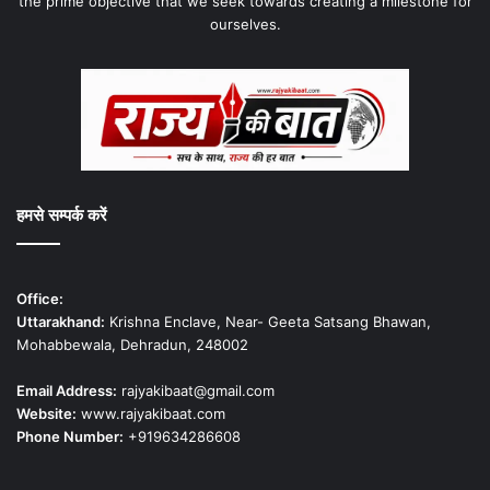
the prime objective that we seek towards creating a milestone for
ourselves.
हमसे सम्पर्क करें
Office:
Uttarakhand:
Krishna Enclave, Near- Geeta Satsang Bhawan,
Mohabbewala, Dehradun, 248002
Email Address:
rajyakibaat@gmail.com
Website:
www.rajyakibaat.com
Phone Number:
+919634286608