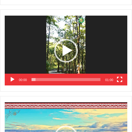
Video
Player
00:00
01:00
Video
Player