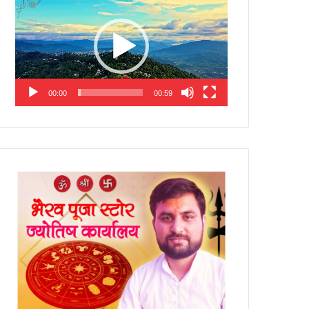
Player
00:00
00:59