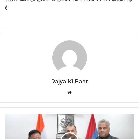
है।
Rajya Ki Baat
Website