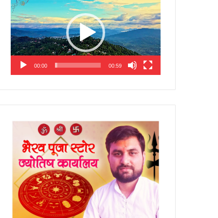
Player
00:00
00:59