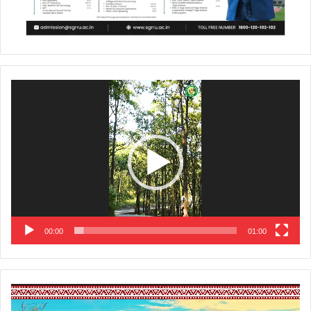
Video
Player
00:00
01:00
Video
Player