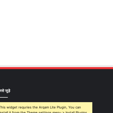
मसे जुड़े
This widget requries the Arqam Lite Plugin, You can
install it from the Theme settings menu > Install Plugins.