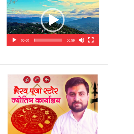
Player
00:00
00:59