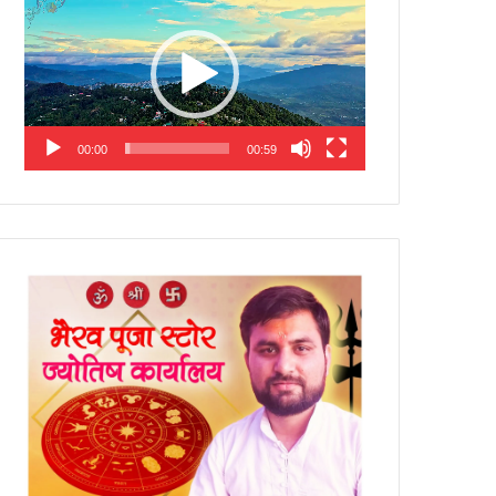
Player
00:00
00:59