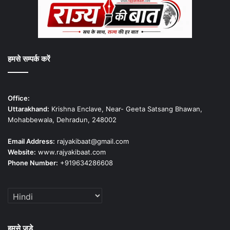
हमसे सम्पर्क करें
Office:
Uttarakhand:
Krishna Enclave, Near- Geeta Satsang Bhawan,
Mohabbewala, Dehradun, 248002
Email Address:
rajyakibaat@gmail.com
Website:
www.rajyakibaat.com
Phone Number:
+919634286608
हमसे जुड़े