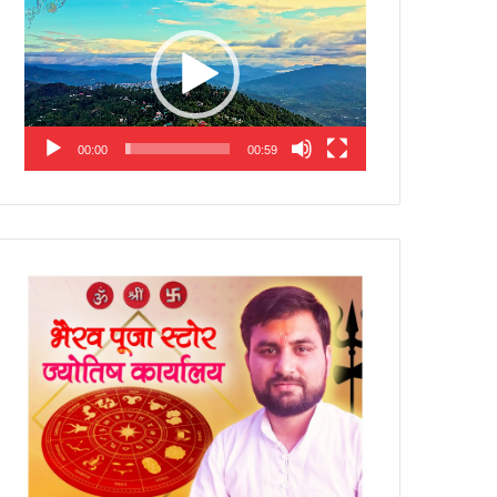
Player
00:00
00:59