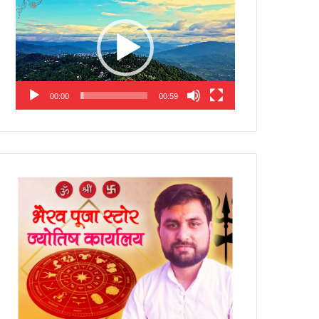
Player
00:00
00:59