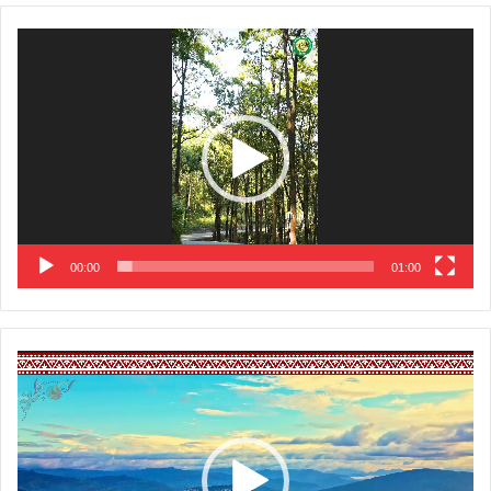
Video
Player
00:00
01:00
Video
Player