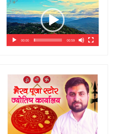
Player
00:00
00:59