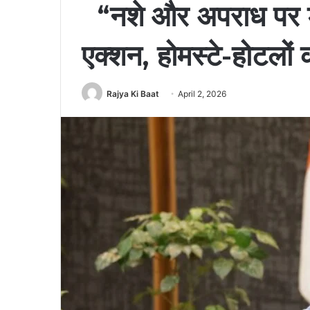
“नशे और अपराध पर ड
एक्शन, होमस्टे-होटलों
Rajya Ki Baat
April 2, 2026