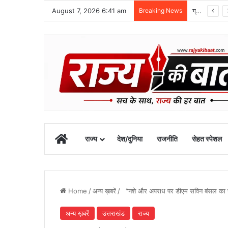
August 7, 2026 6:41 am
Breaking News
ग्राफिक एरा को बड़ी सफलता, एनएमसी ने 250 एमबीबीएस सीटों को दी मंजूरी
Home
राज्य
देश/दुनिया
राजनीति
सेहत स्पेशल
Home
/
अन्य ख़बरें
/
“नशे और अपराध पर डीएम सविन बंसल का सख्
अन्य ख़बरें
उत्तराखंड
राज्य