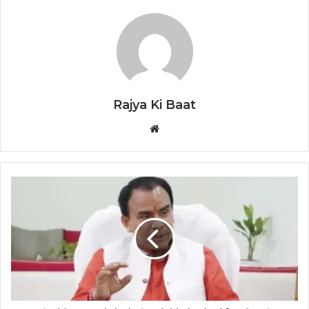
Rajya Ki Baat
Website