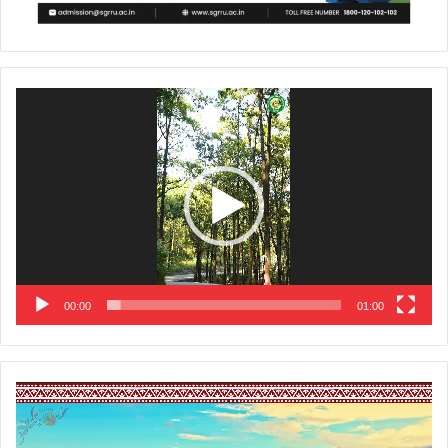
Video
Player
00:00
01:00
Video
Player