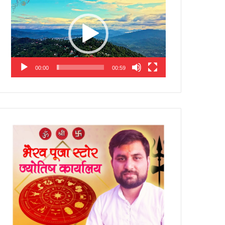
Player
00:00
00:59