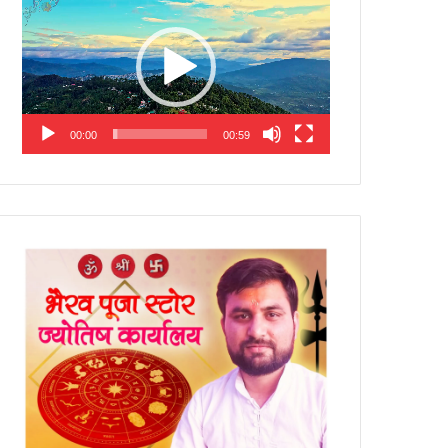
Player
00:00
00:59