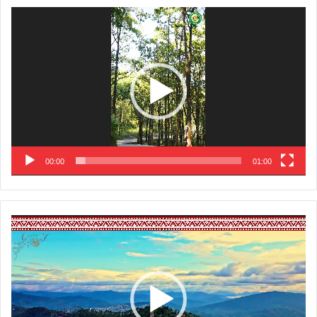
Video
Player
00:00
01:00
Video
Player