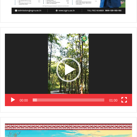
Video
Player
00:00
01:00
Video
Player