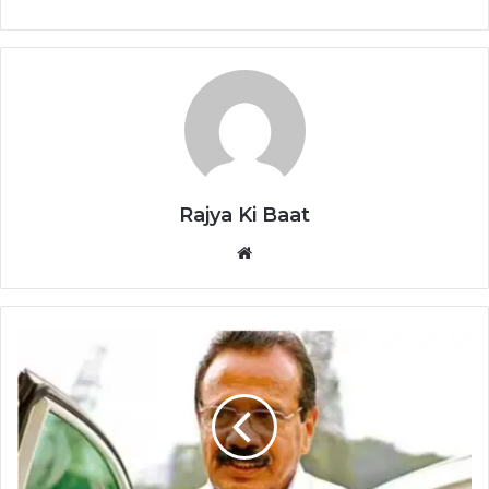
Rajya Ki Baat
Website