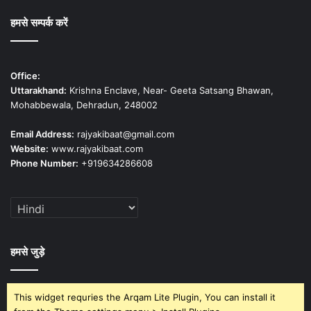
हमसे सम्पर्क करें
Office:
Uttarakhand:
Krishna Enclave, Near- Geeta Satsang Bhawan,
Mohabbewala, Dehradun, 248002
Email Address:
rajyakibaat@gmail.com
Website:
www.rajyakibaat.com
Phone Number:
+919634286608
हमसे जुड़े
This widget requries the Arqam Lite Plugin, You can install it