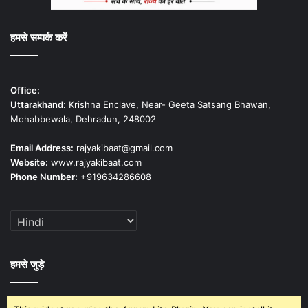
हमसे सम्पर्क करें
Office:
Uttarakhand:
Krishna Enclave, Near- Geeta Satsang Bhawan,
Mohabbewala, Dehradun, 248002
Email Address:
rajyakibaat@gmail.com
Website:
www.rajyakibaat.com
Phone Number:
+919634286608
हमसे जुड़े