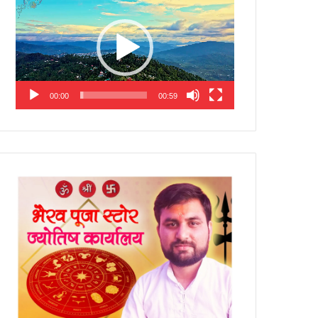
Player
00:00
00:59