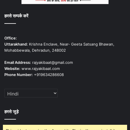
हमसे सम्पर्क करें
Office:
Uttarakhand:
Krishna Enclave, Near- Geeta Satsang Bhawan,
Mohabbewala, Dehradun, 248002
Email Address:
rajyakibaat@gmail.com
Website:
www.rajyakibaat.com
Phone Number:
+919634286608
हमसे जुड़े