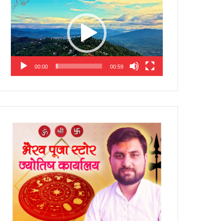
Player
00:00
00:59