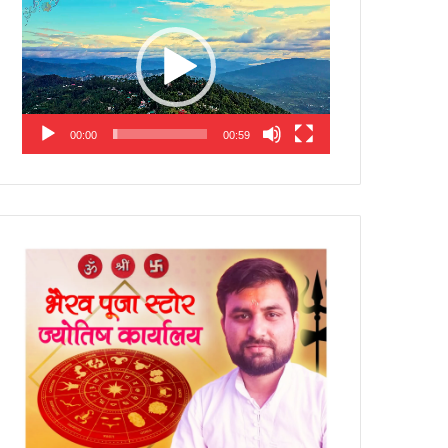
Player
00:00
00:59