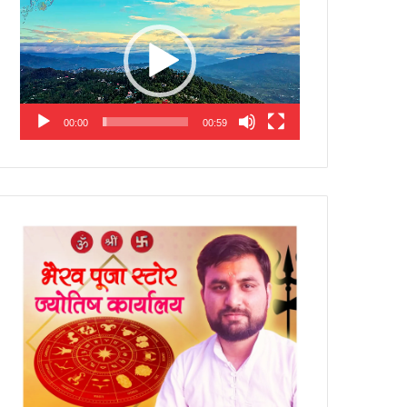
Player
00:00
00:59