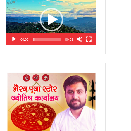
Player
00:00
00:59