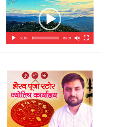
Player
00:00
00:59