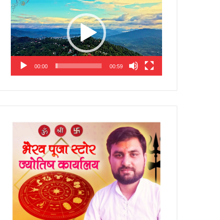
Player
00:00
00:59